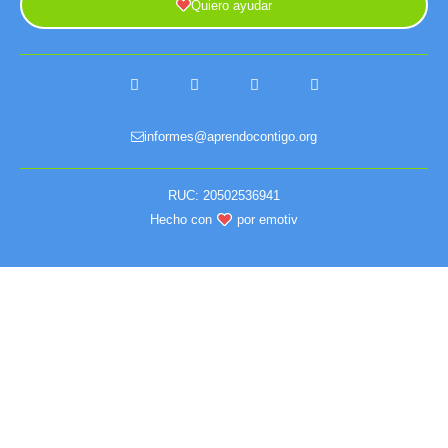
Quiero ayudar
informes@aprendocontigo.org
RUC: 20502536941
Hecho con
por emotiv