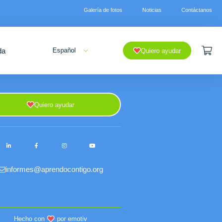
Galería de fotos
Noticias
Contáctanos
da
Español
Quiero ayudar
Quiero ayudar
informes@aprendocontigo.org
Hecho con
por emotiv